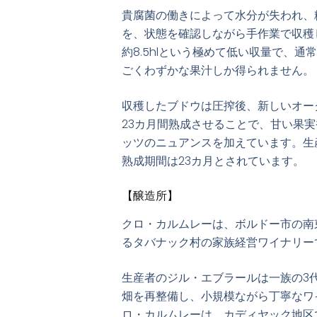
貴腐菌の働きによって水分が失われ、
を、状態を確認しながら手作業で収穫しま
約8.5hlという極めて低い収量で、
ごくわずかな果汁しか得られません。
収穫したブドウは圧搾後、新しいオー
23カ月間熟成させることで、甘い果
ッツのニュアンスを加えています。生
熟成期間は23カ月とされています。
【醸造所】
クロ・カルムレーは、ボルドー市の南
るタバナック村の家族経営ワイナリー
生産者のジル・エブラールは一族の3代
畑を再整備し、小規模ながら丁寧なワ
ロ・カルムレーは、カディヤック地区