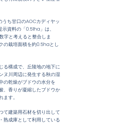
のうち甘口のAOCカディヤッ
示資料の「0.51ha」は、
た数字と考えると整合しま
の栽培面積を約0.5haとし
じる構成で、丘陵地の地下に
ンヌ川周辺に発生する秋の湿
中の乾燥がブドウの水分を
酸、香りが凝縮したブドウか
れます。
つて建築用石材を切り出して
・熟成庫として利用している