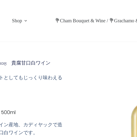
Shop
💐Cham Bouquet & Wine / 💐Grachamo 
レー 2015 貴腐甘口白ワイン
トとしてもじっくり味わえる
00ml
イン産地、カディヤックで造
口白ワインです。