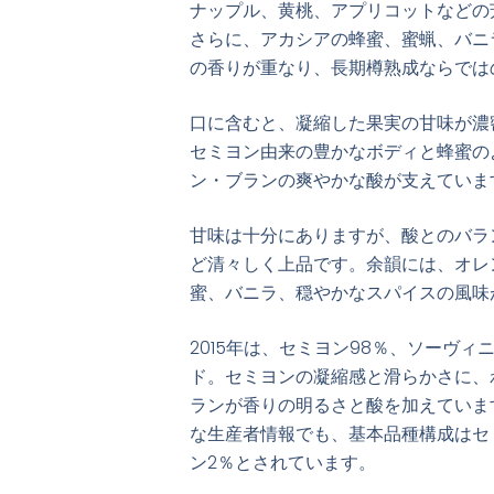
ナップル、黄桃、アプリコットなどの
さらに、アカシアの蜂蜜、蜜蝋、バニ
の香りが重なり、長期樽熟成ならでは
口に含むと、凝縮した果実の甘味が濃
セミヨン由来の豊かなボディと蜂蜜の
ン・ブランの爽やかな酸が支えていま
甘味は十分にありますが、酸とのバラ
ど清々しく上品です。余韻には、オレ
蜜、バニラ、穏やかなスパイスの風味
2015年は、セミヨン98％、ソーヴィ
ド。セミヨンの凝縮感と滑らかさに、
ランが香りの明るさと酸を加えていま
な生産者情報でも、基本品種構成はセ
ン2％とされています。