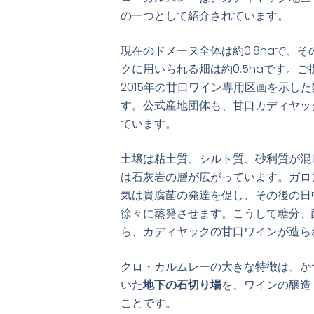
の一つとして紹介されています。
現在のドメーヌ全体は約0.8haで、そ
クに用いられる畑は約0.5haです。ご提
2015年の甘口ワイン専用区画を示し
す。公式産地団体も、甘口カディヤック
ています。
土壌は粘土質、シルト質、砂利質が混
は石灰岩の層が広がっています。ガロ
気は貴腐菌の発達を促し、その後の日
徐々に蒸発させます。こうして糖分、
ら、カディヤックの甘口ワインが造ら
クロ・カルムレーの大きな特徴は、か
いた
地下の石切り場
を、ワインの醸造
ことです。